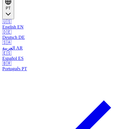
PT
🇺🇸
English
EN
🇩🇪
Deutsch
DE
🇸🇦
العربية
AR
🇪🇸
Español
ES
🇧🇷
Português
PT