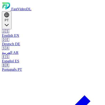
FastVideoDL
PT
🇺🇸
English
EN
🇩🇪
Deutsch
DE
🇸🇦
العربية
AR
🇪🇸
Español
ES
🇧🇷
Português
PT