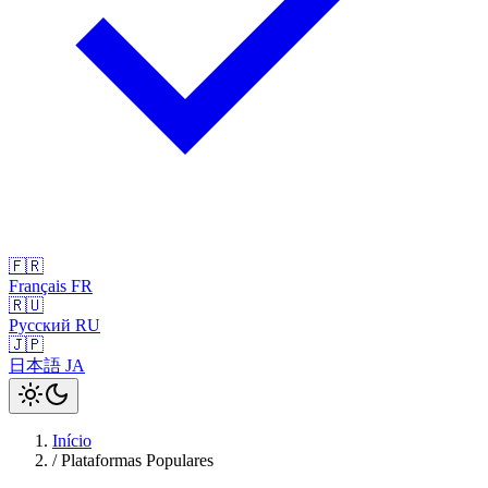
🇫🇷
Français
FR
🇷🇺
Русский
RU
🇯🇵
日本語
JA
Início
/
Plataformas Populares