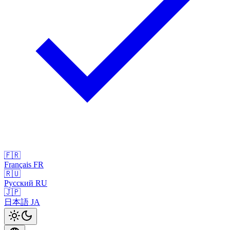
🇫🇷
Français
FR
🇷🇺
Русский
RU
🇯🇵
日本語
JA