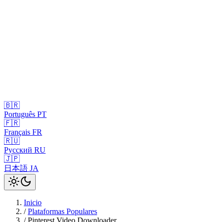
🇧🇷
Português
PT
🇫🇷
Français
FR
🇷🇺
Русский
RU
🇯🇵
日本語
JA
Inicio
/
Plataformas Populares
/
Pinterest Video Downloader