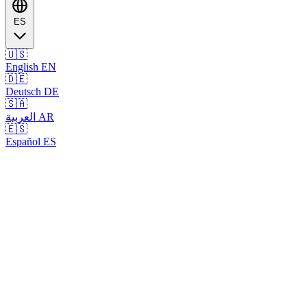
ES
🇺🇸
English
EN
🇩🇪
Deutsch
DE
🇸🇦
العربية
AR
🇪🇸
Español
ES