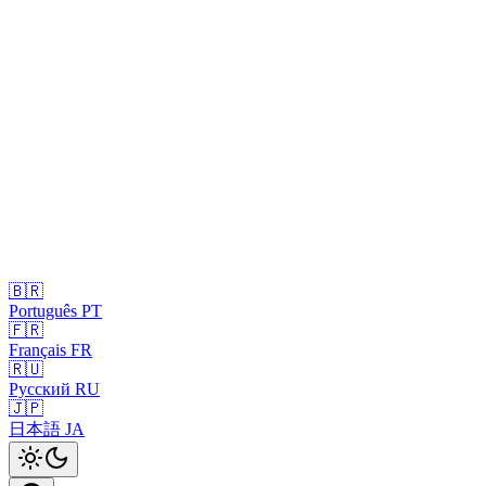
🇧🇷
Português
PT
🇫🇷
Français
FR
🇷🇺
Русский
RU
🇯🇵
日本語
JA