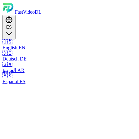
FastVideoDL
ES
🇺🇸
English
EN
🇩🇪
Deutsch
DE
🇸🇦
العربية
AR
🇪🇸
Español
ES