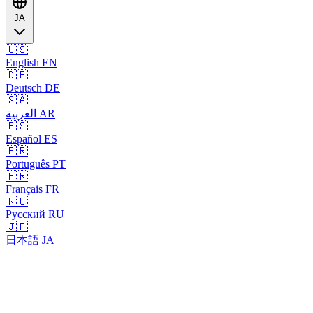
JA
🇺🇸
English
EN
🇩🇪
Deutsch
DE
🇸🇦
العربية
AR
🇪🇸
Español
ES
🇧🇷
Português
PT
🇫🇷
Français
FR
🇷🇺
Русский
RU
🇯🇵
日本語
JA