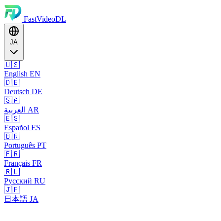
FastVideoDL
JA
🇺🇸
English
EN
🇩🇪
Deutsch
DE
🇸🇦
العربية
AR
🇪🇸
Español
ES
🇧🇷
Português
PT
🇫🇷
Français
FR
🇷🇺
Русский
RU
🇯🇵
日本語
JA